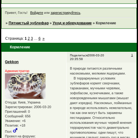
Привет, Гость!
Войдите
или
зарегистрируйтесь
.
»
Пятнистый эублефар
»
Уход и оборудование
»
Кормление
Страница:
1
2
3
…
6
»
Кормление
1
Поделиться
2006-03-20
20:35:58
Gekkon
В природе питаются различными
Администратор
насекомыми, мелкими ящерицами.
В террариумных условиях
эублефаров кормят сверчками,
тараканами, мучными червями,
зофобасом, кузнечиками, а также
новорожденными мышатами (мышат
Откуда:
Киев, Украина
дают изредка). Насекомых, пойманных
Зарегистрирован
: 2006-03-20
в природе использовать нежелательно,
Приглашений:
0
так как они могут быть заражены
Сообщений:
656
пестицидами. Относительно
Уважение:
+6
использования мучных червей мнения
Позитив:
+18
террариумистов часто диаметрально
Пол:
противоположны: одни пишут, что
Провел на форуме:
мучников следует давать раз в месяц,