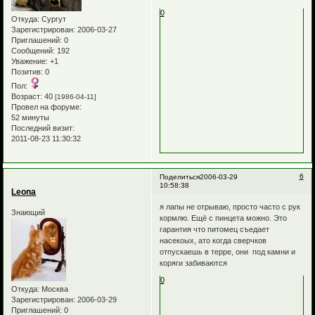
0
Откуда:
Сургут
Зарегистрирован
: 2006-03-27
Приглашений:
0
Сообщений:
192
Уважение:
+1
Позитив:
0
Пол:
Возраст:
40
[1986-04-11]
Провел на форуме:
52 минуты
Последний визит:
2011-08-23 11:30:32
6
Поделиться
2006-03-29
10:58:38
Leona
я лапы не отрываю, просто часто с рук
Знающий
кормлю. Ещё с пинцета можно. Это
гарантия что питомец съедает
насекоых, ато когда сверчков
отпускаешь в терре, они под камни и
коряги забиваются
0
Откуда:
Москва
Зарегистрирован
: 2006-03-29
Приглашений:
0