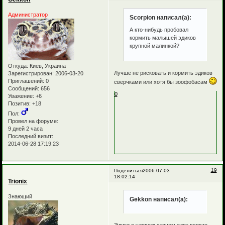
Администратор
Scorpion написал(а):
А кто-нибудь пробовал
кормить малышей эдиков
крупной малинкой?
Откуда:
Киев, Украина
Лучше не рисковать и кормить эдиков
Зарегистрирован
: 2006-03-20
Приглашений:
0
сверчками или хотя бы зоофобасам
Сообщений:
656
0
Уважение:
+6
Позитив:
+18
Пол:
Провел на форуме:
9 дней 2 часа
Последний визит:
2014-06-28 17:19:23
19
Поделиться
2006-07-03
18:02:14
Trionix
Знающий
Gekkon написал(а):