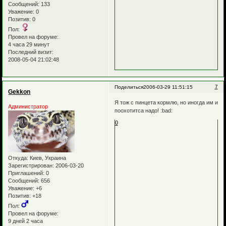
Сообщений:
133
Уважение:
0
Позитив:
0
Пол:
Провел на форуме:
4 часа 29 минут
Последний визит:
2008-05-04 21:02:48
7
Поделиться
2006-03-29 11:51:15
Gekkon
Я тож с пинцета кормлю, но иногда им и
Администратор
поохотитса надо! :bad:
0
Откуда:
Киев, Украина
Зарегистрирован
: 2006-03-20
Приглашений:
0
Сообщений:
656
Уважение:
+6
Позитив:
+18
Пол:
Провел на форуме:
9 дней 2 часа