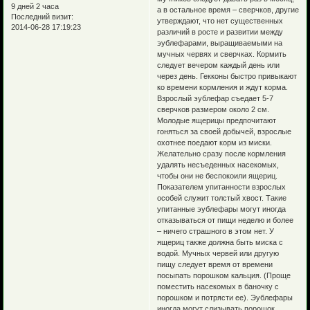
9 дней 2 часа
а в остальное время – сверчков, другие
Последний визит:
утверждают, что нет существенных
2014-06-28 17:19:23
различий в росте и развитии между
эублефарами, выращиваемыми на
мучных червях и сверчках. Кормить
следует вечером каждый день или
через день. Гекконы быстро привыкают
ко времени кормления и ждут корма.
Взрослый эублефар съедает 5-7
сверчков размером около 2 см.
Молодые ящерицы предпочитают
гоняться за своей добычей, взрослые
охотнее поедают корм из миски.
Желательно сразу после кормления
удалять несъеденных насекомых,
чтобы они не беспокоили ящериц.
Показателем упитанности взрослых
особей служит толстый хвост. Такие
упитанные эублефары могут иногда
отказываться от пищи неделю и более
– ничего страшного в этом нет. У
ящериц также должна быть миска с
водой. Мучных червей или другую
пищу следует время от времени
посыпать порошком кальция. (Проще
поместить насекомых в баночку с
порошком и потрясти ее). Эублефары
иногда могут слизывать порошок