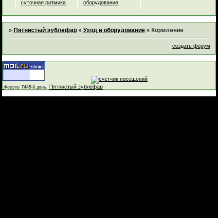
суточная ритмика
оборудование
»
Пятнистый эублефар
»
Уход и оборудование
»
Кормление
создать форум
Пятнистый эублефар
Форуму
7445
-й день.