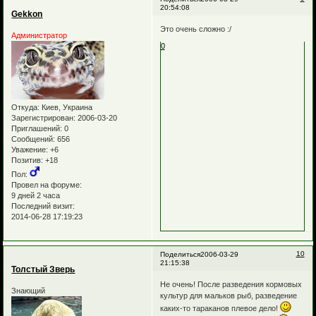
20:54:08
Gekkon
Это очень сложно :/
Администратор
0
Откуда:
Киев, Украина
Зарегистрирован
: 2006-03-20
Приглашений:
0
Сообщений:
656
Уважение:
+6
Позитив:
+18
Пол:
Провел на форуме:
9 дней 2 часа
Последний визит:
2014-06-28 17:19:23
10
Поделиться
2006-03-29
21:15:38
Толстый Зверь
Не очень! После разведения кормовых
Знающий
культур для мальков рыб, разведение
каких-то тараканов плевое дело!