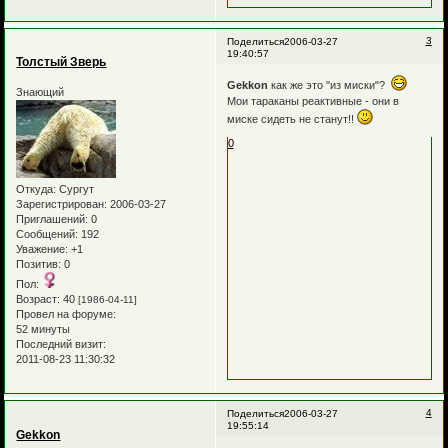
3
Поделиться
2006-03-27
19:40:57
Толстый Зверь
Gekkon
как же это "из миски"?
Знающий
Мои тараканы реактивные - они в
миске сидеть не станут!!
0
Откуда:
Сургут
Зарегистрирован
: 2006-03-27
Приглашений:
0
Сообщений:
192
Уважение:
+1
Позитив:
0
Пол:
Возраст:
40
[1986-04-11]
Провел на форуме:
52 минуты
Последний визит:
2011-08-23 11:30:32
4
Поделиться
2006-03-27
19:55:14
Gekkon