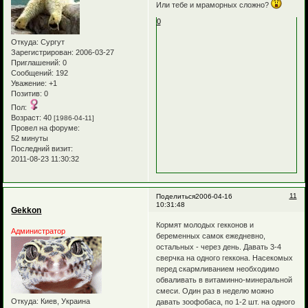
Или тебе и мраморных сложно?
0
Откуда:
Сургут
Зарегистрирован
: 2006-03-27
Приглашений:
0
Сообщений:
192
Уважение:
+1
Позитив:
0
Пол:
Возраст:
40
[1986-04-11]
Провел на форуме:
52 минуты
Последний визит:
2011-08-23 11:30:32
11
Поделиться
2006-04-16
10:31:48
Gekkon
Кормят молодых гекконов и
Администратор
беременных самок ежедневно,
остальных - через день. Давать 3-4
сверчка на одного геккона. Насекомых
перед скармливанием необходимо
обваливать в витаминно-минеральной
смеси. Один раз в неделю можно
Откуда:
Киев, Украина
давать зоофобаса, по 1-2 шт. на одного