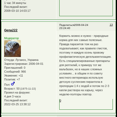
1 час 34 минуты
Последний визит:
2008-03-10 14:03:17
13
Поделиться
2006-04-24
23:24:40
Gena222
Кормить можно и нужно - природные
Модератор
корма для них самые полезные.
Правда паразитов тож на раз
подхватывают, как правило глистов,
поэтому я каждую осень провожу
профилактическую дегельминтизацию.
Откуда:
Луганск, Украина
Есть специализированные препараты
Зарегистрирован
: 2006-04-01
для рептилий, к примеру тот же
Приглашений:
0
вальбазен, но в наших сложных
Сообщений:
966
условиях... в общем я по совету
Уважение:
+11
местного ветеринара использую
Позитив:
+7
детскую суспензию пирантела в
Пол:
пропорции 1:4 с водой и потом по 2-3
Возраст:
50
[1975-11-22]
капли раствора на харьку, через
Провел на форуме:
неделю-полторы повтор.
4 дня 3 часа
Последний визит:
0
2022-03-25 13:38:12