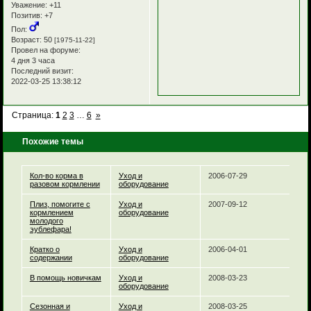
Уважение:
+11
Позитив:
+7
Пол:
Возраст:
50
[1975-11-22]
Провел на форуме:
4 дня 3 часа
Последний визит:
2022-03-25 13:38:12
Страница:
1
2
3
…
6
»
Похожие темы
Кол-во корма в
Уход и
2006-07-29
разовом кормлении
оборудование
Плиз, помогите с
Уход и
2007-09-12
кормлением
оборудование
молодого
эублефара!
Кратко о
Уход и
2006-04-01
содержании
оборудование
В помощь новичкам
Уход и
2008-03-23
оборудование
Сезонная и
Уход и
2008-03-25