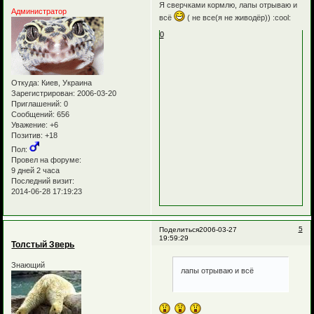
Я сверчками кормлю, лапы отрываю и
Администратор
всё
( не все(я не живодёр)) :cool:
0
Откуда:
Киев, Украина
Зарегистрирован
: 2006-03-20
Приглашений:
0
Сообщений:
656
Уважение:
+6
Позитив:
+18
Пол:
Провел на форуме:
9 дней 2 часа
Последний визит:
2014-06-28 17:19:23
5
Поделиться
2006-03-27
19:59:29
Толстый Зверь
Знающий
лапы отрываю и всё