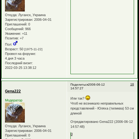
Откуда:
Луганск, Украина
Зарегистрирован
: 2006-04-01
Приглашений:
0
Сообщений:
966
Уважение:
+11
Позитив:
+7
Пол:
Возраст:
50
[1975-11-22]
Провел на форуме:
4 дня 3 часа
Последний визит:
2022-03-25 13:38:12
16
Поделиться
2006-06-12
14:57:27
Gena222
Или так?
Модератор
Чтоб не возникало неправильных
представлений - Юляха (тиликва) 53 см
длиной
Отредактировано Gena222 (2006-06-12
Откуда:
Луганск, Украина
14:57:48)
Зарегистрирован
: 2006-04-01
0
Приглашений:
0