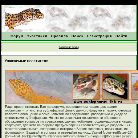
Форум
Участники
Правила
Поиск
Регистрация
Войти
Активные темы
Уважаемые посетители!
Рады приветствовать Вас на форуме, посвященном нашим домашним
любимцам - пятнистым эублефарам! Целью данного форума в первую очередь
является обобщение и обмен опытом по содержанию, разведению и уходу за
пятнистыми эублефарами. Но это не исключает возможности общения и
обсуждения вопросов по содержанию других любимцев, содержащихся в наших
квартирах, для чего на форуме предусмотрены соответствующие разделы. Вы
можете рассказывать интересные истории о Ваших животных, показывать их
фотографии! Задавайте вопросы и отвечайте на них... Удачи! [color=red][size=20]
[font=Arial Black][url=http://eublepharis.ru/forum/]Кликать сюда[/url][/font][/size][/color]