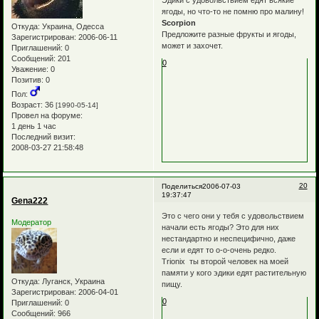
Эдики с удовольствием едят всякие
ягоды, но что-то не помню про малину!
Scorpion
Откуда:
Украина, Одесса
Предложите разные фрукты и ягоды,
Зарегистрирован
: 2006-06-11
может и захочет.
Приглашений:
0
Сообщений:
201
0
Уважение:
0
Позитив:
0
Пол:
Возраст:
36
[1990-05-14]
Провел на форуме:
1 день 1 час
Последний визит:
2008-03-27 21:58:48
20
Поделиться
2006-07-03
19:37:47
Gena222
Это с чего они у тебя с удовольствием
Модератор
начали есть ягоды? Это для них
нестандартно и неспецифично, даже
если и едят то о-о-очень редко.
Trionix ты второй человек на моей
памяти у кого эдики едят растительную
Откуда:
Луганск, Украина
пищу.
Зарегистрирован
: 2006-04-01
0
Приглашений:
0
Сообщений:
966