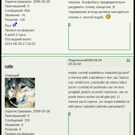
Зарегистрирован
: 2006-03-20
геккона. Зоофобасу предварительно
Приглашений:
0
раздавить голову пинцетом. В
Сообщений:
656
террариуме всегда должна находиться
Уважение:
+6
поилка с чистой водой.
Позитив:
+18
0
Пол:
Провел на форуме:
9 дней 2 часа
Последний визит:
2014-06-28 17:19:23
12
Поделиться
2006-04-24
22:21:42
calin
mojno cormiti eublefarov maiskimi jucami?
Знающий
u menea odin zabralsea v terr, tac Vasica
cac uvidel evo ,cacbudto do etovo tolico
jucov i cushal,ne ponimoiu cac on evo
proglatil ,potom scormil i samocec ,tac te
posle etovo esheo iscali gde juki .U
menea tacoi vopros ,ne mogut eublefari ot
etih jukov zaboleti cakimito parazitami?
Зарегистрирован
: 2006-03-26
0
Приглашений:
0
Сообщений:
119
Уважение:
0
Позитив:
0
Провел на форуме: