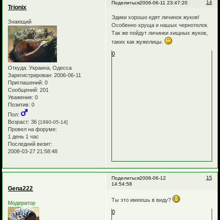
14
Поделиться
2006-06-11 23:47:20
Trionix
Эдики хорошо едят личинок жуков!
Знающий
Особенно хруща и нашых чернотелок.
Так же пойдут личинки хищных жуков,
таких как жужелицы.
0
Откуда:
Украина, Одесса
Зарегистрирован
: 2006-06-11
Приглашений:
0
Сообщений:
201
Уважение:
0
Позитив:
0
Пол:
Возраст:
36
[1990-05-14]
Провел на форуме:
1 день 1 час
Последний визит:
2008-03-27 21:58:48
15
Поделиться
2006-06-12
14:54:58
Gena222
Ты это имеешь в виду?
Модератор
0