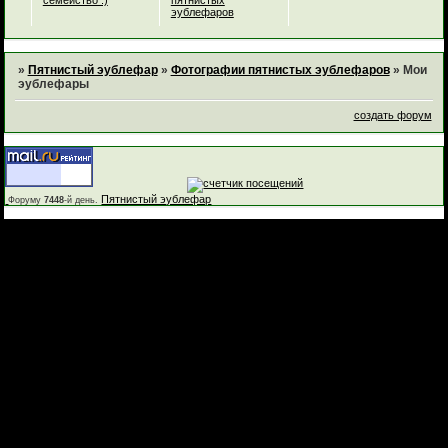
семейство :)
пятнистых
эублефаров
»
Пятнистый эублефар
»
Фотографии пятнистых эублефаров
»
Мои
эублефары
создать форум
Пятнистый эублефар
Форуму
7448
-й день.