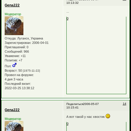
10:13:32
Gena222
...
Модератор
0
Откуда:
Луганск, Украина
Зарегистрирован
: 2006-04-01
Приглашений:
0
Сообщений:
966
Уважение:
+11
Позитив:
+7
Пол:
Возраст:
50
[1975-11-22]
Провел на форуме:
4 дня 3 часа
Последний визит:
2022-03-25 13:38:12
14
Поделиться
2006-05-07
10:15:41
Gena222
А вот такой у нас хвостик
Модератор
0