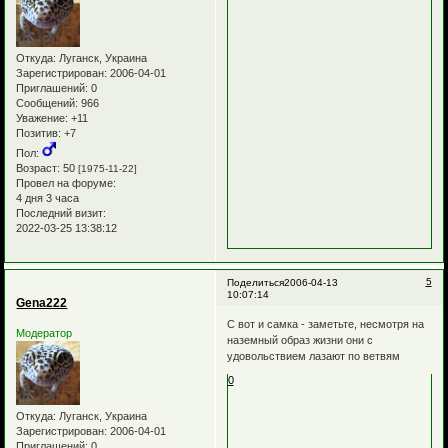
Откуда:
Луганск, Украина
Зарегистрирован
: 2006-04-01
Приглашений:
0
Сообщений:
966
Уважение:
+11
Позитив:
+7
Пол:
Возраст:
50
[1975-11-22]
Провел на форуме:
4 дня 3 часа
Последний визит:
2022-03-25 13:38:12
5
Поделиться
2006-04-13
10:07:14
Gena222
С вот и самка - заметьте, несмотря на
Модератор
наземный образ жизни они с
удовольствием лазают по ветвям
0
Откуда:
Луганск, Украина
Зарегистрирован
: 2006-04-01
Приглашений:
0