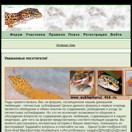
Форум
Участники
Правила
Поиск
Регистрация
Войти
Активные темы
Уважаемые посетители!
Рады приветствовать Вас на форуме, посвященном нашим домашним
любимцам - пятнистым эублефарам! Целью данного форума в первую очередь
является обобщение и обмен опытом по содержанию, разведению и уходу за
пятнистыми эублефарами. Но это не исключает возможности общения и
обсуждения вопросов по содержанию других любимцев, содержащихся в наших
квартирах, для чего на форуме предусмотрены соответствующие разделы. Вы
можете рассказывать интересные истории о Ваших животных, показывать их
фотографии! Задавайте вопросы и отвечайте на них... Удачи! [color=red][size=20]
[font=Arial Black][url=http://eublepharis.ru/forum/]Кликать сюда[/url][/font][/size][/color]