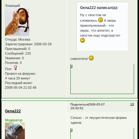
Знающий
Gena222 написал(а):
Ну с хвостом не
сложилось
А зверь
прикольненький - что
окрас, что аппетит, а
хвостик еще подотрастет
Откуда:
Москва
Зарегистрирован
: 2006-03-29
Приглашений:
0
Сообщений:
133
Уважение:
0
симпотяга!
Позитив:
0
0
Пол:
Провел на форуме:
4 часа 29 минут
Последний визит:
2008-05-04 21:02:48
19
Поделиться
2006-05-07
19:33:52
Gena222
Сенькс - эт леуцистическая форма
Модератор
эдиков.
0