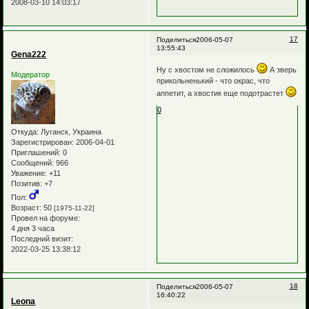
2008-03-10 14:03:17
17
Поделиться
2006-05-07
13:55:43
Gena222
Ну с хвостом не сложилось
А зверь
Модератор
прикольненький - что окрас, что
аппетит, а хвостик еще подотрастет
0
Откуда:
Луганск, Украина
Зарегистрирован
: 2006-04-01
Приглашений:
0
Сообщений:
966
Уважение:
+11
Позитив:
+7
Пол:
Возраст:
50
[1975-11-22]
Провел на форуме:
4 дня 3 часа
Последний визит:
2022-03-25 13:38:12
18
Поделиться
2006-05-07
16:40:22
Leona