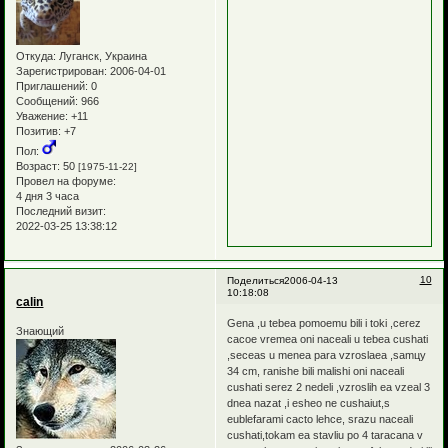
Откуда:
Луганск, Украина
Зарегистрирован
: 2006-04-01
Приглашений:
0
Сообщений:
966
Уважение:
+11
Позитив:
+7
Пол:
Возраст:
50
[1975-11-22]
Провел на форуме:
4 дня 3 часа
Последний визит:
2022-03-25 13:38:12
10
Поделиться
2006-04-13
10:18:08
calin
Gena ,u tebea pomoemu bili i toki ,cerez
Знающий
cacoe vremea oni naceali u tebea cushati
,seceas u menea para vzroslaea ,samцу
34 cm, ranishe bili malishi oni naceali
cushati serez 2 nedeli ,vzroslih ea vzeal 3
dnea nazat ,i esheo ne cushaiut,s
eublefarami cacto lehce, srazu naceali
cushati,tokam ea stavliu po 4 taracana v