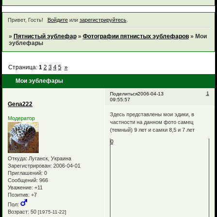
Привет, Гость!
Войдите
или
зарегистрируйтесь
.
»
Пятнистый эублефар
»
Фотографии пятнистых эублефаров
»
Мои
эублефары
Страница:
1
2
3
4
5
»
Мои эублефары
1
Поделиться
2006-04-13
09:55:57
Gena222
Здесь представлены мои эдики, в
Модератор
частности на данном фото самец
(темный) 9 лет и самки 8,5 и 7 лет
0
Откуда:
Луганск, Украина
Зарегистрирован
: 2006-04-01
Приглашений:
0
Сообщений:
966
Уважение:
+11
Позитив:
+7
Пол:
Возраст:
50
[1975-11-22]