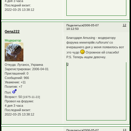
4 дня 3 часа
Последний визит:
2022-03-25 13:38:12
12
Поделиться
2006-05-07
10:12:53
Gena222
Благодаря Аmusing - модератору
Модератор
форума wwwreptile.ru/forum/ со
вчерашнего дня у меня появилось вот
это чудо
Огромное ей спасибо!
P.S. Теперь ищем девочку.
0
Откуда:
Луганск, Украина
Зарегистрирован
: 2006-04-01
Приглашений:
0
Сообщений:
966
Уважение:
+11
Позитив:
+7
Пол:
Возраст:
50
[1975-11-22]
Провел на форуме:
4 дня 3 часа
Последний визит:
2022-03-25 13:38:12
13
Поделиться
2006-05-07