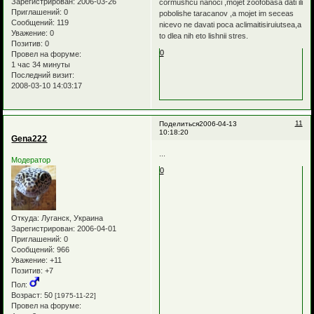
Зарегистрирован
: 2006-03-26
cormushcu nanoci ,mojet zoofobasa dati ili
Приглашений:
0
pobolishe taracanov ,a mojet im seceas
Сообщений:
119
nicevo ne davati poca aclimaitisiruiutsea,a
Уважение:
0
to dlea nih eto lishnii stres.
Позитив:
0
0
Провел на форуме:
1 час 34 минуты
Последний визит:
2008-03-10 14:03:17
11
Поделиться
2006-04-13
10:18:20
Gena222
...
Модератор
0
Откуда:
Луганск, Украина
Зарегистрирован
: 2006-04-01
Приглашений:
0
Сообщений:
966
Уважение:
+11
Позитив:
+7
Пол:
Возраст:
50
[1975-11-22]
Провел на форуме: