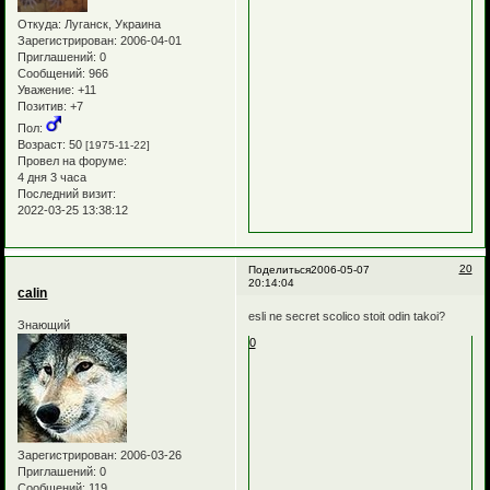
Откуда:
Луганск, Украина
Зарегистрирован
: 2006-04-01
Приглашений:
0
Сообщений:
966
Уважение:
+11
Позитив:
+7
Пол:
Возраст:
50
[1975-11-22]
Провел на форуме:
4 дня 3 часа
Последний визит:
2022-03-25 13:38:12
20
Поделиться
2006-05-07
20:14:04
calin
esli ne secret scolico stoit odin takoi?
Знающий
0
Зарегистрирован
: 2006-03-26
Приглашений:
0
Сообщений:
119