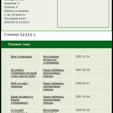
Уважение:
0
Позитив:
0
Провел на форуме:
1 час 34 минуты
Последний визит:
2008-03-10 14:03:17
Страница:
1
2
3
4
5
»
Похожие темы
Мои эублефары
Фотографии
2007-11-24
пятнистых
эублефаров
История о
Наши любимцы-
2007-08-29
эублефаре который
леопардовые
гулял сам по себе:)
гекконы
Мой случай с
Наши любимцы-
2008-03-27
гекконом
леопардовые
гекконы
Какая активность
Наши любимцы-
2007-10-04
Ваших
леопардовые
эублефаров?
гекконы
А это моё
Фотографии
2008-03-25