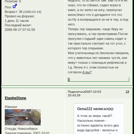
недолго, то остается там. Как-то я и не
Позитив:
0
знал, что он сбежал, сидел играл в
Пол:
камп, а он залез на ногу, перепугал
Возраст:
36
[1990-02-19]
меня,благо что я догадался что это
Провел на форуме:
он.Ну а возвращался он не в тер, а под
1 день 11 часов
него.
Последний визит:
Теперь тер закрываю, чаще беру их
2008-08-27 07:41:59
прогуливать, а тер проветриваю.После
прогулки стадший эдик-самец сидит и
так пристально смотрит на тот угол, с
которого тер открываю.
Моя учительница по биологии говорила,
что у животных нет никаких чуств, они
живут только с помощью рефлексов и
т.д. Лично я с этим полностью не
согласен.
А вы?
0
19
Поделиться
2007-10-03
20:43:26
ElapheDione
Ювенил
Gena222 написал(а):
А чтож за зверь такой?
Насколько помню -
истинно ядовиты всего два
Откуда:
Новосибирск
вида ядозубов - жилатье и
Зарегистрирован
: 2007-10-01