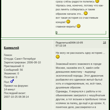
сразу слёзы радости полились
тёрлась она, конечно, потому что как-
раз линять собиралась,и таким
образом начала это...
вот такая история со счастливым
концом!
главное-верить!
0
16
Поделиться
2006-10-05
07:12:16
Бармалей
Не могу не рассказать одну историю ...
Геккон
Откуда:
Санкт-Петербург
Зарегистрирован
: 2006-08-10
Знакомый моего знакомого в городе
Приглашений:
0
Москве, назовём его Х, завёл себе
Сообщений:
56
домашнюю животину - ящерицу
Уважение:
0
экзотической породы. Этот дракончик
Позитив:
0
разбавлял его одинокое житьё-бытьё
Пол:
хоть и хладнокровным, но, всё-таки,
Провел на форуме:
душевным образом.
14 минут
Однажды, Х вернулся с работы и по
Последний визит:
обыкновению заигрался с чешуйчатым
2007-10-25 08:38:14
другом, а тот возьми и пребольно тяпни
хозяина за палец, да ещё и до крови. Х,
понятное дело, рассвирепел и в