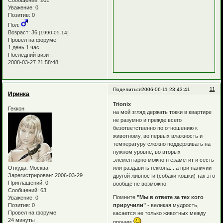
Уважение:
0
Позитив:
0
Пол:
Возраст:
36
[1990-05-14]
Провел на форуме:
1 день 1 час
Последний визит:
2008-03-27 21:58:48
11
Поделиться
2006-06-11 23:43:41
Иринка
Trionix
Геккон
на мой згляд держать токки в квартире
не разумно и прежде всего
безответственно по отношению к
животному, во первых влажность и
температуру сложно поддерживать на
нужном уровне, во вторых
элементарно можно н езаметит и сесть
Откуда:
Москва
или раздавить геккона... а при наличии
Зарегистрирован
: 2006-03-29
другой живности (собаки-кошки) так это
Приглашений:
0
вообще не возможно!
Сообщений:
63
Помните
"Мы в ответе за тех кого
Уважение:
0
Позитив:
0
приручили"
- великая мудрость,
Провел на форуме:
касается не только животных между
24 минуты
прочим