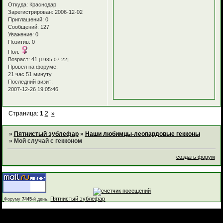
Откуда:
Краснодар
Зарегистрирован
: 2006-12-02
Приглашений:
0
Сообщений:
127
Уважение:
0
Позитив:
0
Пол:
Возраст:
41
[1985-07-22]
Провел на форуме:
21 час 51 минуту
Последний визит:
2007-12-26 19:05:46
Страница:
1
2
»
»
Пятнистый эублефар
»
Наши любимцы-леопардовые гекконы
»
Мой случай с гекконом
создать форум
Пятнистый эублефар
Форуму
7445
-й день.