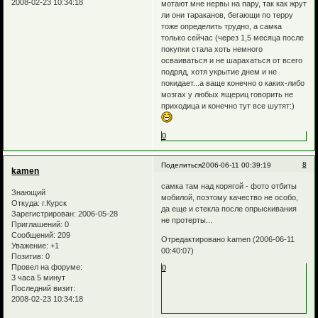
2008-02-23 10:34:18
мотают мне нервы на пару, так как жрут
ли они тараканов, бегающи по терру
тоже определить трудно, а самка
только сейчас (через 1,5 месяца после
покупки стала хоть немного
осваиваться и не шарахаться от всего
подряд, хотя укрытие днем и не
покидает...а ваще конечно о каких-либо
мозгах у любых ящериц говорить не
приходица и конечно тут все шутят:)
0
8
Поделиться
2006-06-11 00:39:19
kamen
самка там над корягой - фото отбиты
Знающий
мобилой, поэтому качество не особо,
Откуда:
г.Курск
да еще и стекла после опрыскивания
Зарегистрирован
: 2006-05-28
не протерты...
Приглашений:
0
Сообщений:
209
Отредактировано kamen (2006-06-11
Уважение:
+1
00:40:07)
Позитив:
0
Провел на форуме:
0
3 часа 5 минут
Последний визит:
2008-02-23 10:34:18