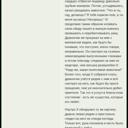
сердцах отбросил ящерицу довольно
грубым манером. Потом, устыдившись,
начал увещевать животное: "Что ж ты,
гад, делаешь? Я тебя кормлю-пою, а ты
меня кусаешь! Нехорошо." И
продолжая таким образом изливать
свою обиду пошёл в ванную комнату
промывать и перебинтовывать рану.
Дракончик же процокал за ним с
виноватым видом, как будто бы
понимая, что поступил, мягко говоря,
неправильно. Он смотрел на хозяина
немигающими выпученными глазками
и потом повсюду следовал за ним по
квартире, чем весьма разжалобил Х:
"Надо же, какая понятливая животина!"
Более того, когда Х собрался спать,
дракончик улёгся рядом с ним и всё
смотрел на него, как будто бы прося
прощения, чем уж окончательно добил
приятеля. Так тот и уснул в благостном
состоянии - есть же существа, которые
его любят.
Наутро Х обнаружил ту же картину:
дракон лежал рядом и пристально
глядел на него не отводя взгляда.
Только вот, рука посинела и кисть была
величиной с арбуз.