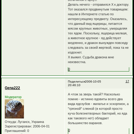
Делать нечего - отправился Х к доктору.
Тот оказался продвинутым товарищем:
нашли в Интернете статью по
интересующему предмету. Оказалось,
что данный вид ящерицы, питается
мясом крупных животных, умерщвляя
тех ядом. Поскольку, ящерица мелкая,
а животное крупное - яд действует
медленно, и дракон вынужден повсюду
следовать за своей жертвой, пока та не
издохнет.
Х выжил. Судьба дракона мне
неизвестна.
0
17
Поделиться
2006-10-05
20:46:10
Gena222
А чтож за зверь такой? Насколько
Модератор
помню - истинно ядовиты всего два
вида ядозубов - жилатье и эскорпион, а
"грязной" слюной (в которой просто
куча болезнетворных бактерий, но яда
как такового нет) обладает
Откуда:
Луганск, Украина
большинство варанов.
Зарегистрирован
: 2006-04-01
0
Приглашений:
0