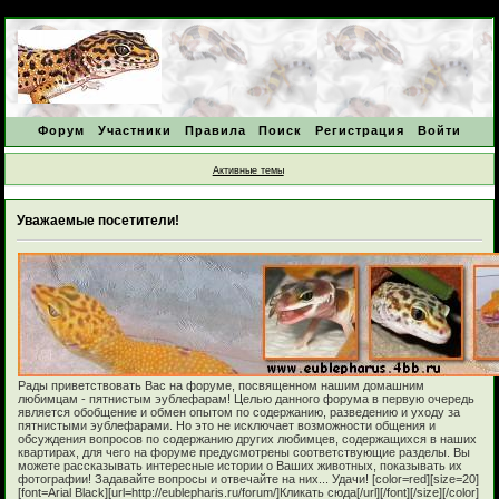
Форум
Участники
Правила
Поиск
Регистрация
Войти
Активные темы
Уважаемые посетители!
Рады приветствовать Вас на форуме, посвященном нашим домашним
любимцам - пятнистым эублефарам! Целью данного форума в первую очередь
является обобщение и обмен опытом по содержанию, разведению и уходу за
пятнистыми эублефарами. Но это не исключает возможности общения и
обсуждения вопросов по содержанию других любимцев, содержащихся в наших
квартирах, для чего на форуме предусмотрены соответствующие разделы. Вы
можете рассказывать интересные истории о Ваших животных, показывать их
фотографии! Задавайте вопросы и отвечайте на них... Удачи! [color=red][size=20]
[font=Arial Black][url=http://eublepharis.ru/forum/]Кликать сюда[/url][/font][/size][/color]