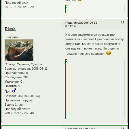
Последний визит:
0
2015-02-24 00:12:29
12
Поделиться
2006-06-12
07:42:46
Trionix
У моего знакомого он прекрастно
Знающий
ужился за шкафом! Практически всегда
сидел там! Конечно такие прогулки он
совершает , но не часто. Но судя по
токарям - им это нравится.
0
Откуда:
Украина, Одесса
Зарегистрирован
: 2006-06-11
Приглашений:
0
Сообщений:
201
Уважение:
0
Позитив:
0
Пол:
Возраст:
36
[1990-05-14]
Провел на форуме:
1 день 1 час
Последний визит:
2008-03-27 21:58:48
13
Поделиться
2006-06-12