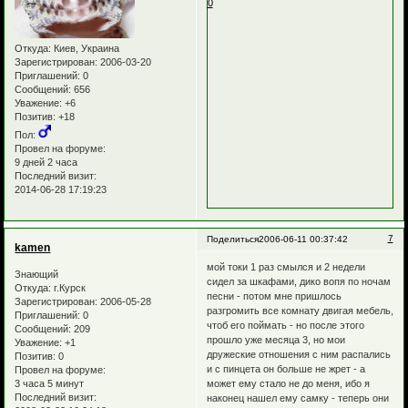
0
Откуда:
Киев, Украина
Зарегистрирован
: 2006-03-20
Приглашений:
0
Сообщений:
656
Уважение:
+6
Позитив:
+18
Пол:
Провел на форуме:
9 дней 2 часа
Последний визит:
2014-06-28 17:19:23
7
Поделиться
2006-06-11 00:37:42
kamen
мой токи 1 раз смылся и 2 недели
Знающий
сидел за шкафами, дико вопя по ночам
Откуда:
г.Курск
песни - потом мне пришлось
Зарегистрирован
: 2006-05-28
разгромить все комнату двигая мебель,
Приглашений:
0
чтоб его поймать - но после этого
Сообщений:
209
прошло уже месяца 3, но мои
Уважение:
+1
дружеские отношения с ним распались
Позитив:
0
и с пинцета он больше не жрет - а
Провел на форуме:
может ему стало не до меня, ибо я
3 часа 5 минут
Последний визит:
наконец нашел ему самку - теперь они