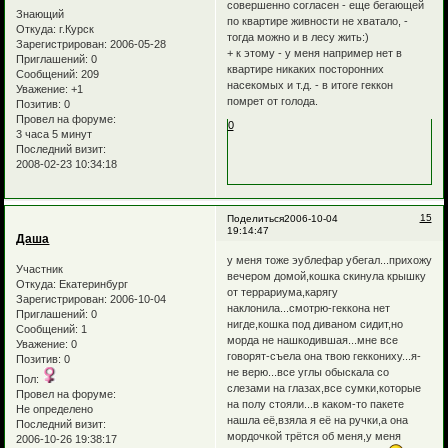
совершенно согласен - еще бегающей
Знающий
по квартире живности не хватало, -
Откуда:
г.Курск
тогда можно и в лесу жить:)
Зарегистрирован
: 2006-05-28
+ к этому - у меня например нет в
Приглашений:
0
квартире никаких посторонних
Сообщений:
209
насекомых и т.д. - в итоге геккон
Уважение:
+1
помрет от голода.
Позитив:
0
Провел на форуме:
0
3 часа 5 минут
Последний визит:
2008-02-23 10:34:18
15
Поделиться
2006-10-04
19:14:47
Даша
у меня тоже эублефар убегал...прихожу
Участник
вечером домой,кошка скинула крышку
Откуда:
Екатеринбург
от террариума,карягу
Зарегистрирован
: 2006-10-04
наклонила...смотрю-геккона нет
Приглашений:
0
нигде,кошка под диваном сидит,но
Сообщений:
1
морда не нашкодившая...мне все
Уважение:
0
говорят-съела она твою геккониху...я-
Позитив:
0
не верю...все углы обыскала со
Пол:
слезами на глазах,все сумки,которые
Провел на форуме:
на полу стояли...в каком-то пакете
Не определено
нашла её,взяла я её на ручки,а она
Последний визит:
мордочкой трётся об меня,у меня
2006-10-26 19:38:17