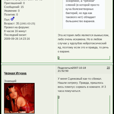
эскорпион, а "грязной"
Приглашений:
0
слюной (в которой просто
Сообщений:
15
куча болезнетворных
Уважение:
0
бактерий, но яда как
Позитив:
0
такового нет) обладает
Пол:
большинство варанов.
Возраст:
35
[1991-03-25]
Провел на форуме:
8 часов 16 минут
Последний визит:
Эта история либо является вымыслом,
2009-09-26 14:23:16
либо очень искажена. Но в любом
случае у ядозубов нейротоксический
яд, поэтому если это и правда, то речь
о варане.
0
20
Поделиться
2007-10-18
21:52:50
Черная Игуана
У меня Сцинковый как-то сбежал.
Знающий
Нашли хитрюгу. Правда, пришлось
весь плинтус сорвать в комнате. И 3
часа помучаться.
0