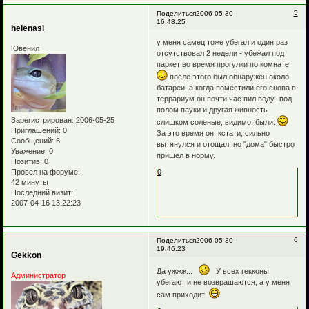
5
Поделиться
2006-05-30
16:48:25
helenasi
у меня самец тоже убегал и один раз
Ювенил
отсутствовал 2 недели - убежал под
паркет во время прогулки по комнате
после этого был обнаружен около
батареи, а когда поместили его снова в
террариум он почти час пил воду -под
полом пауки и другая живность
Зарегистрирован
: 2006-05-25
слишком соленые, видимо, были.
Приглашений:
0
За это время он, кстати, сильно
Сообщений:
6
вытянулся и отощал, но "дома" быстро
Уважение:
0
пришел в норму.
Позитив:
0
Провел на форуме:
0
42 минуты
Последний визит:
2007-04-16 13:22:23
6
Поделиться
2006-05-30
19:46:23
Gekkon
Да ужжж...
У всех гекконы
Администратор
убегают и не возврашаются, а у меня
сам приходит