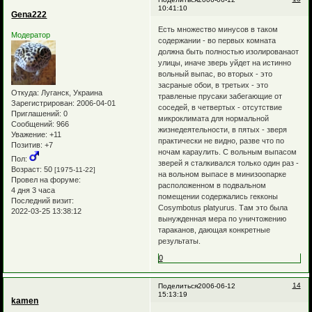
10:41:10
Gena222
Есть множество минусов в таком
Модератор
содержании - во первых комната
должна быть полностью изолированаот
улицы, иначе зверь уйдет на истинно
вольный выпас, во вторых - это
засраные обои, в третьих - это
Откуда:
Луганск, Украина
травленые прусаки забегающие от
Зарегистрирован
: 2006-04-01
соседей, в четвертых - отсутствие
Приглашений:
0
микроклимата для нормальной
Сообщений:
966
жизнедеятельности, в пятых - зверя
Уважение:
+11
практически не видно, разве что по
Позитив:
+7
ночам караулить. С вольным выпасом
Пол:
зверей я сталкивался только один раз -
Возраст:
50
[1975-11-22]
на вольном выпасе в минизоопарке
Провел на форуме:
расположенном в подвальном
4 дня 3 часа
помещении содержались гекконы
Последний визит:
Cosymbotus platyurus. Там это была
2022-03-25 13:38:12
вынужденная мера по уничтожению
тараканов, дающая конкретные
результаты.
0
14
Поделиться
2006-06-12
15:13:19
kamen