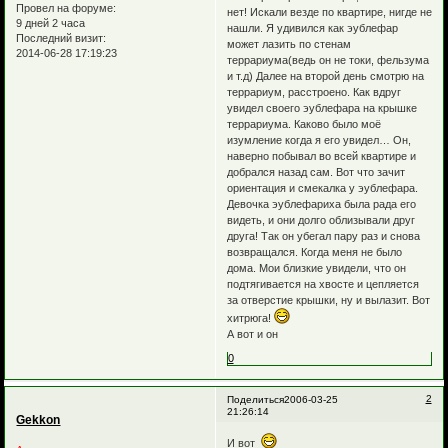
Провел на форуме:
нет! Искали везде по квартире, нигде не
9 дней 2 часа
нашли. Я удивился как эублефар
Последний визит:
может лазить по стенам
2014-06-28 17:19:23
террариума(ведь он не токи, фельзума
и т.д) Далее на второй день смотрю на
террариум, расстроено. Как вдруг
увидел своего эублефара на крышке
террариума. Каково было моё
изумление когда я его увидел… Он,
наверно побывал во всей квартире и
добрался назад сам. Вот что зачит
ориентация и смекалка у эублефара.
Девочка эублефариха была рада его
видеть, и они долго облизывали друг
друга! Так он убегал пару раз и снова
возвращался. Когда меня не было
дома. Мои близкие увидели, что он
подтягивается на хвосте и цепляется
за отверстие крышки, ну и вылазит. Вот
хитрюга!
А вот и он
0
2
Поделиться
2006-03-25
21:26:14
Gekkon
И вот