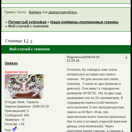
Привет, Гость!
Войдите
или
зарегистрируйтесь
.
»
Пятнистый эублефар
»
Наши любимцы-леопардовые гекконы
»
Мой случай с гекконом
Страница:
1
2
»
Мой случай с гекконом
1
Поделиться
2006-03-25
21:25:18
Gekkon
Хотелось бы поведать вам очень
Администратор
интересную историю про своего
геккона. Но для начала про своих
гекконов. У меня их два (мальчик и
девочка). Они живут в террариуме
размером 40*25*15 . Им по два года,
размерами они по 15 сантиметров. В
Откуда:
Киев, Украина
террариуме коряга (собственного
Зарегистрирован
: 2006-03-20
изготовления) Стоит флоурисцентная
Приглашений:
0
лампа на 40 Ватт. Итак, про
Сообщений:
656
приключение моего геккона (мальчика).
Уважение:
+6
Как-то раз я оставил открытой верхнюю
Позитив:
+18
дверцу (она маленькая). Через
Пол:
некоторое время смотрю, а геккона и