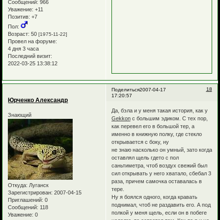
Сообщений:
966
Уважение:
+11
Позитив:
+7
Пол:
Возраст:
50
[1975-11-22]
Провел на форуме:
4 дня 3 часа
Последний визит:
2022-03-25 13:38:12
18
Поделиться
2007-04-17
17:20:57
Юрченко Александр
Да, бэла и у меня такая история, как у
Знающий
Gekkon
с большим эдиком. С тех пор,
как перевел его в большой тер, а
именно в книжную полку, где стекло
открывается с боку, ну
не знаю насколько он умный, зато когда
оставлял щель гдето с пол
саньтиметра, чтоб воздух свежий был
сил открывать у него хватало, сбебал 3
раза, причем самочка оставалась в
Откуда:
Луганск
тере.
Зарегистрирован
: 2007-04-15
Ну я боялся одного, когда кравать
Приглашений:
0
поднимал, чтоб не раздавить его. А под
Сообщений:
118
полкой у меня щель, если он в побеге
Уважение:
0