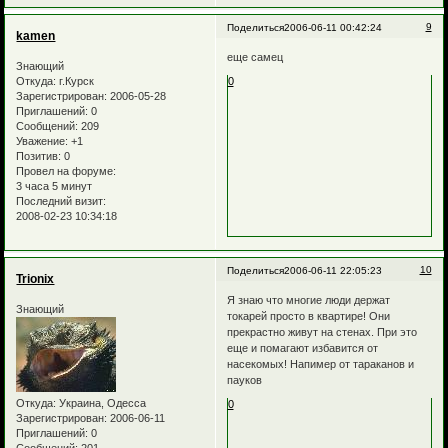
9
Поделиться
2006-06-11 00:42:24
kamen
еще самец
Знающий
Откуда:
г.Курск
0
Зарегистрирован
: 2006-05-28
Приглашений:
0
Сообщений:
209
Уважение:
+1
Позитив:
0
Провел на форуме:
3 часа 5 минут
Последний визит:
2008-02-23 10:34:18
10
Поделиться
2006-06-11 22:05:23
Trionix
Я знаю что многие люди держат
Знающий
токарей просто в квартире! Они
прекрастно живут на стенах. При это
еще и помагают избавится от
насекомых! Напимер от тараканов и
пауков
Откуда:
Украина, Одесса
0
Зарегистрирован
: 2006-06-11
Приглашений:
0
Сообщений:
201