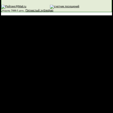
Пятнистый эублефар
Форуму
7444
-й день.