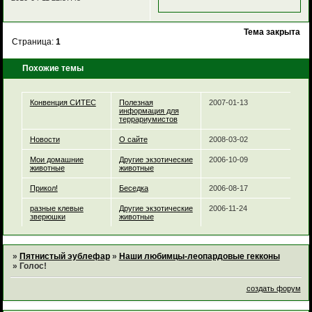
Тема закрыта
Страница:
1
Похожие темы
Конвенция СИТЕС
Полезная
2007-01-13
информация для
террариумистов
Новости
О сайте
2008-03-02
Мои домашние
Другие экзотические
2006-10-09
животные
животные
Прикол!
Беседка
2006-08-17
разные клевые
Другие экзотические
2006-11-24
зверюшки
животные
»
Пятнистый эублефар
»
Наши любимцы-леопардовые гекконы
»
Голос!
создать форум