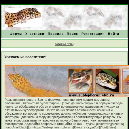
Форум
Участники
Правила
Поиск
Регистрация
Войти
Активные темы
Уважаемые посетители!
Рады приветствовать Вас на форуме, посвященном нашим домашним
любимцам - пятнистым эублефарам! Целью данного форума в первую очередь
является обобщение и обмен опытом по содержанию, разведению и уходу за
пятнистыми эублефарами. Но это не исключает возможности общения и
обсуждения вопросов по содержанию других любимцев, содержащихся в наших
квартирах, для чего на форуме предусмотрены соответствующие разделы. Вы
можете рассказывать интересные истории о Ваших животных, показывать их
фотографии! Задавайте вопросы и отвечайте на них... Удачи! [color=red][size=20]
[font=Arial Black][url=https://eublepharis.ru/forum/]Кликать сюда[/url][/font][/size]