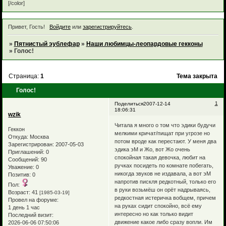
[/color]
Привет, Гость!
Войдите
или
зарегистрируйтесь
.
»
Пятнистый эублефар
»
Наши любимцы-леопардовые гекконы
»
Голос!
Страница:
1
Тема закрыта
Голос!
1
Поделиться
2007-12-14
18:06:31
wzik
Читала я много о том что эдики будучи
Геккон
мелкими кричат/пищат при угрозе но
Откуда:
Москва
потом вроде как перестают. У меня два
Зарегистрирован
: 2007-05-03
эдика эМ и Жо, вот Жо очень
Приглашений:
0
спокойная такая девочка, любит на
Сообщений:
90
ручках посидеть по комнате побегать,
Уважение:
0
никогда звуков не издавала, а вот эМ
Позитив:
0
напротив пискля редкотный, только его
Пол:
в руки возьмёш он орёт надрываясь,
Возраст:
41
[1985-03-19]
редкостная истеричка вобщем, причем
Провел на форуме:
на руках сидит спокойно, всё ему
1 день 1 час
интересно но как только видит
Последний визит:
движение какое либо сразу вопли. Им
2026-06-06 07:50:06