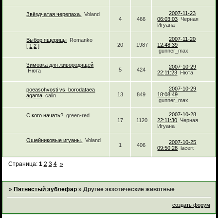
2007-11-23
Звёздчатая черепаха.
Voland
4
466
06:03:03
Черная
Игуана
2007-11-20
Выбор ящерицы
Romanko
20
1987
12:48:39
[
1
2
]
gunner_max
Зимовка для живородящей
2007-10-29
5
424
Нюта
22:11:23
Нюта
2007-10-29
poeasohvosti vs. borodataea
13
849
18:08:49
agama
calin
gunner_max
2007-10-28
С кого начать?
green-red
17
1120
22:11:30
Черная
Игуана
Ошейниковые игуаны.
Voland
2007-10-25
1
406
09:50:28
lacert
Страница:
1
2
3
4
»
»
Пятнистый эублефар
»
Другие экзотические животные
создать форум