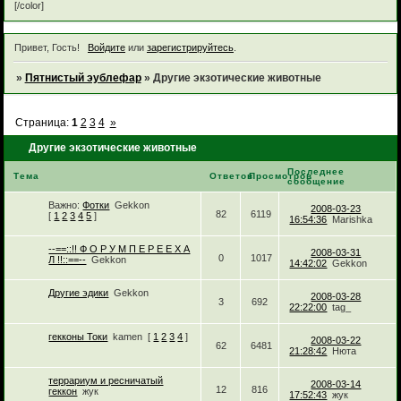
[/color]
Привет, Гость!
Войдите
или
зарегистрируйтесь
.
»
Пятнистый эублефар
»
Другие экзотические животные
Страница:
1
2
3
4
»
Другие экзотические животные
Последнее
Тема
Ответов
Просмотров
сообщение
Важно:
Фотки
Gekkon
2008-03-23
82
6119
[
1
2
3
4
5
]
16:54:36
Marishka
--==::!! Ф О Р У М П Е Р Е Е Х А
2008-03-31
0
1017
Л !!::==--
Gekkon
14:42:02
Gekkon
Другие эдики
Gekkon
2008-03-28
3
692
22:22:00
tag_
гекконы Токи
kamen
[
1
2
3
4
]
2008-03-22
62
6481
21:28:42
Нюта
террариум и ресничатый
2008-03-14
12
816
геккон
жук
17:52:43
жук