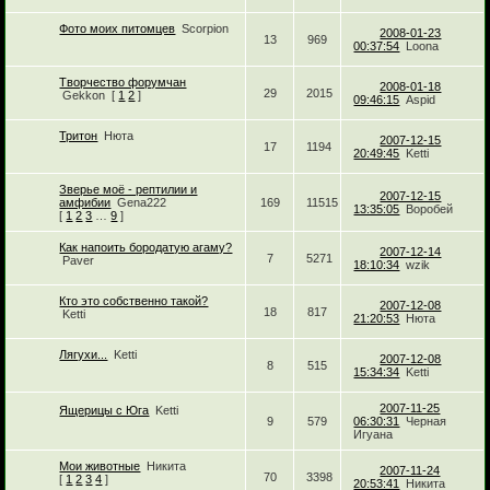
Фото моих питомцев
Scorpion
2008-01-23
13
969
00:37:54
Loona
Творчество форумчан
2008-01-18
29
2015
Gekkon
[
1
2
]
09:46:15
Aspid
Тритон
Нюта
2007-12-15
17
1194
20:49:45
Ketti
Зверье моё - рептилии и
2007-12-15
амфибии
Gena222
169
11515
13:35:05
Воробей
[
1
2
3
…
9
]
Как напоить бородатую агаму?
2007-12-14
7
5271
Paver
18:10:34
wzik
Кто это собственно такой?
2007-12-08
18
817
Ketti
21:20:53
Нюта
Лягухи...
Ketti
2007-12-08
8
515
15:34:34
Ketti
2007-11-25
Ящерицы с Юга
Ketti
9
579
06:30:31
Черная
Игуана
Мои животные
Никита
2007-11-24
70
3398
[
1
2
3
4
]
20:53:41
Никита