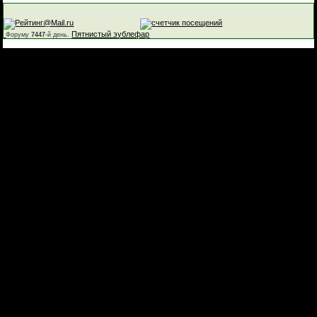
Пятнистый эублефар
Форуму
7447
-й день.