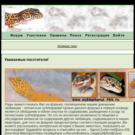
Форум
Участники
Правила
Поиск
Регистрация
Войти
Активные темы
Уважаемые посетители!
Рады приветствовать Вас на форуме, посвященном нашим домашним
любимцам - пятнистым эублефарам! Целью данного форума в первую очередь
является обобщение и обмен опытом по содержанию, разведению и уходу за
пятнистыми эублефарами. Но это не исключает возможности общения и
обсуждения вопросов по содержанию других любимцев, содержащихся в наших
квартирах, для чего на форуме предусмотрены соответствующие разделы. Вы
можете рассказывать интересные истории о Ваших животных, показывать их
фотографии! Задавайте вопросы и отвечайте на них... Удачи! [color=red][size=20]
[font=Arial Black][url=https://eublepharis.ru/forum/]Кликать сюда[/url][/font][/size]