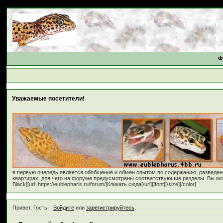
Ф
Уважаемые посетители!
в первую очередь является обобщение и обмен опытом по содержанию, разведе
квартирах, для чего на форуме предусмотрены соответствующие разделы. Вы может
Black][url=https://eublepharis.ru/forum/]Кликать сюда[/url][/font][/size][/color]
Привет, Гость!
Войдите
или
зарегистрируйтесь
.