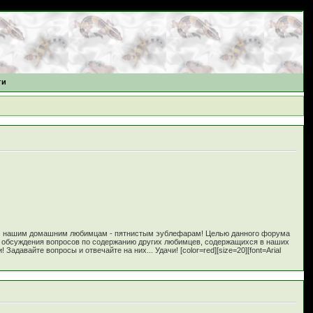
ти
м нашим домашним любимцам - пятнистым эублефарам! Целью данного форума
и обсуждения вопросов по содержанию других любимцев, содержащихся в наших
вайте вопросы и отвечайте на них... Удачи! [color=red][size=20][font=Arial