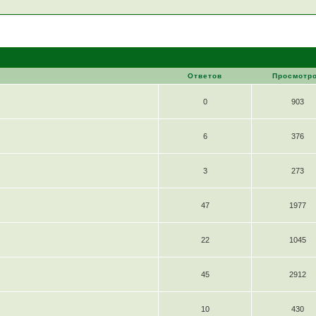
Ответов
Просмотр
0
903
6
376
3
273
47
1977
22
1045
45
2912
10
430