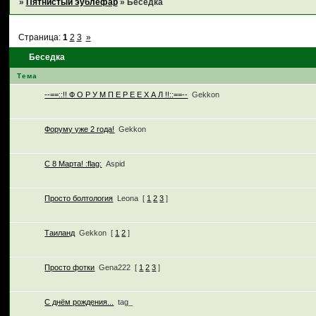
»
Пятнистый эублефар
»
Беседка
Страница:
1
2
3
»
Беседка
Тема
--==::!! Ф О Р У М П Е Р Е Е Х А Л !!::==--
Gekkon
Форуму уже 2 года!
Gekkon
C 8 Марта! :flag:
Aspid
Просто болтология
Leona
[
1
2
3
]
Таиланд
Gekkon
[
1
2
]
Просто фотки
Gena222
[
1
2
3
]
С днём рождения...
tag_