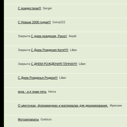
С рождеством!!!
Sergei
С Новым 2008 годом!!!
Gena222
Закрыта
С днем рождения, Paver!
Aspid
Закрыта
С Днем Рождения Катя!!!!!
Lilian
Закрыта
С ДНЕМ РОЖДЕНИЯ ГЕННА!!!!!
Lilian
С Днем Рожденья Родион!!!
Lilian
игра - а я знаю пять
Нюта
О цветочках, флорариумах и материалах для декорирования.
Ирискин
Фотоаппараты
Gekkon