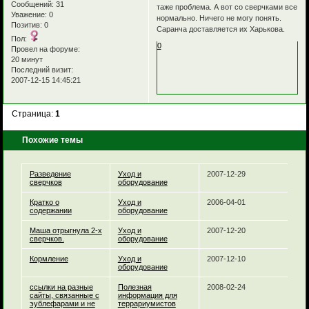
Сообщений:
31
таже проблема. А вот со сверчками все
Уважение:
0
нормально. Ничего не могу понять.
Позитив:
0
Саранча доставляется их Харькова.
Пол:
0
Провел на форуме:
20 минут
Последний визит:
2007-12-15 14:45:21
Страница:
1
Похожие темы
Разведение
Уход и
2007-12-29
сверчков
оборудование
Кратко о
Уход и
2006-04-01
содержании
оборудование
Маша отрыгнула 2-х
Уход и
2007-12-20
сверчков.
оборудование
Кормление
Уход и
2007-12-10
оборудование
ссылки на разные
Полезная
2008-02-24
сайты, связанные с
информация для
эублефарами и не
террариумистов