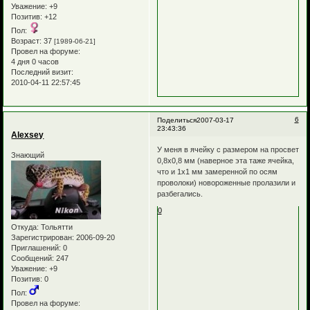
Уважение:
+9
Позитив:
+12
Пол:
Возраст:
37
[1989-06-21]
Провел на форуме:
4 дня 0 часов
Последний визит:
2010-04-11 22:57:45
6
Поделиться
2007-03-17
23:43:36
Alexsey
У меня в ячейку с размером на просвет
Знающий
0,8х0,8 мм (наверное эта таже ячейка,
что и 1х1 мм замеренной по осям
проволоки) новороженные пролазили и
разбегались.
0
Откуда:
Тольятти
Зарегистрирован
: 2006-09-20
Приглашений:
0
Сообщений:
247
Уважение:
+9
Позитив:
0
Пол:
Провел на форуме: