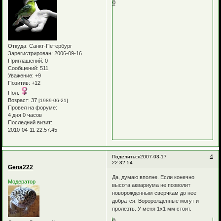
0
Откуда:
Санкт-Петербург
Зарегистрирован
: 2006-09-16
Приглашений:
0
Сообщений:
511
Уважение:
+9
Позитив:
+12
Пол:
Возраст:
37
[1989-06-21]
Провел на форуме:
4 дня 0 часов
Последний визит:
2010-04-11 22:57:45
4
Поделиться
2007-03-17
22:32:54
Gena222
Да, думаю вполне. Если конечно
Модератор
высота аквариума не позволит
новорожденным сверчкам до нее
добратся. Воророжденные могут и
пролезть. У меня 1х1 мм стоит.
0