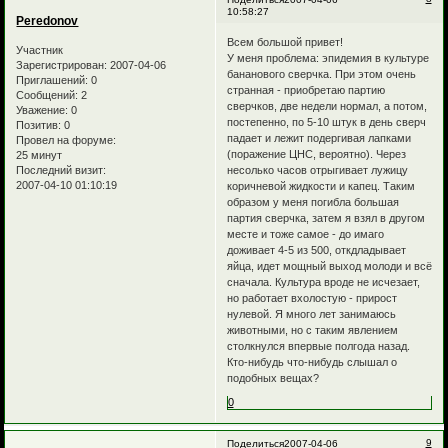
10:58:27
Peredonov
Всем большой привет!
Участник
У меня проблема: эпидемия в культуре
Зарегистрирован
: 2007-04-06
бананового сверчка. При этом очень
Приглашений:
0
странная - приобретаю партию
Сообщений:
2
сверчков, две недели нормал, а потом,
Уважение:
0
постепенно, по 5-10 штук в день сверч
Позитив:
0
падает и лежит подергивая лапками
Провел на форуме:
(поражение ЦНС, вероятно). Через
25 минут
несолько часов отрыгивает лужицу
Последний визит:
2007-04-10 01:10:19
коричневой жидкости и капец. Таким
образом у меня погибла большая
партия сверчка, затем я взял в другом
месте и тоже самое - до имаго
доживает 4-5 из 500, откдладывает
яйца, идет мощный выход молоди и всё
сначала. Культура вроде не исчезает,
но работает вхолостую - прирост
нулевой. Я много лет занимаюсь
животными, но с таким явлением
столкнулся впервые полгода назад.
Кто-нибудь что-нибудь слышал о
подобных вещах?
0
9
Поделиться
2007-04-06