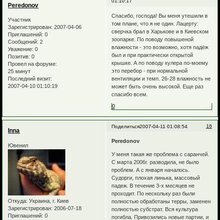
01:10:17
Peredonov
Спасибо, господа! Вы меня утешили в
Участник
том плане, что я не один. Лацерту:
Зарегистрирован
: 2007-04-06
сверчка брал в Харькове и в Киевском
Приглашений:
0
зоопарке. По поводу повышеной
Сообщений:
2
влажности - это возможно, хотя падёж
Уважение:
0
был и при практически открытой
Позитив:
0
крышке. А по поводу кулера по-моему
Провел на форуме:
это перебор - при нормальной
25 минут
вентиляции и темп. 26-28 влажность не
Последний визит:
2007-04-10 01:10:19
может быть очень высокой. Еще раз
спасибо всем.
0
16
Поделиться
2007-04-11 01:08:54
Inna
Peredonov
Ювенил
У меня такая же проблема с саранчей.
С марта 2006г. разводила, не было
проблем. А с января началось.
Судорги, плохая линька, массовый
падеж. В течение 3-х месяцев не
проходит. По нескольку раз были
Откуда:
Украина, г. Киев
полностью обработаны терры, заменен
Зарегистрирован
: 2006-07-18
полностью субстрат. Вся культура
Приглашений:
0
погибла. Привозились новые партии, и