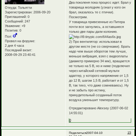
Два поколеня пока процесс идет. Брал у
товарища молодняк (узнал у кого он
Откуда:
Тольятти
Зарегистрирован
: 2006-09-20
брал, оказалось те с птички).
Приглашений:
0
Посмотрим.
Сообщений:
247
У товарища привезенные из Питера
Уважение:
+9
почти все загнулись, а оставшиеся
Позитив:
0
только две пары дали колонию.
Пол:
Провел на форуме:
2) Про вентилятор: использовал в
2 дня 4 часа
другом месте (не со сверчками). Брать
Последний визит:
надо чем выше оборотов тем лучше,
2008-09-29 23:40:41
меньше вибрация, взял с видеоплаты
(диаметр примерно 34 мм), вращается
не только на 5 В, но и ниже (подключил
через китайский сетевой мульти
адаптер, у которого напряжение от 1,5
до 12 В, шагом 1,5 В, работает и от 1,5
В, так тихо, что даже сомневаюсь). Ну
и не забыть про истину,
принудительный созданный поток
воздуха уменьшит температуру.
Отредактировано Alexsey (2007-06-02
14:55:01)
0
15
Поделиться
2007-04-10