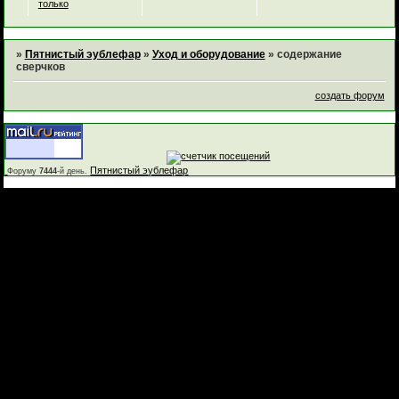
только
»
Пятнистый эублефар
»
Уход и оборудование
»
содержание
сверчков
создать форум
Пятнистый эублефар
Форуму
7444
-й день.