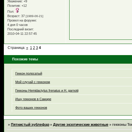
Уважение:
+9
Позитив:
+12
Пол:
Возраст:
37
[1989-06-21]
Провел на форуме:
4 дня 0 часов
Последний визит:
2010-04-11 22:57:45
Страница:
«
1
2
3
4
Похожие темы
Геккон полосатый
Мой случай с гекконом
Гекконы Hemidactylus frenatus и H. garnotii
Ищу гекконов в Самаре
Фото ваших гекконов
»
Пятнистый эублефар
»
Другие экзотические животные
»
гекконы То