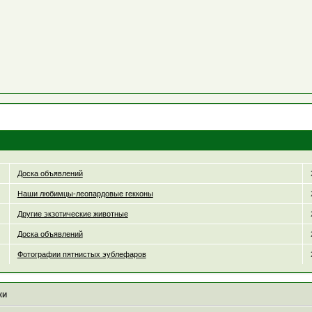
Доска объявлений
Наши любимцы-леопардовые гекконы
Другие экзотические животные
Доска объявлений
Фотографии пятнистых эублефаров
ки