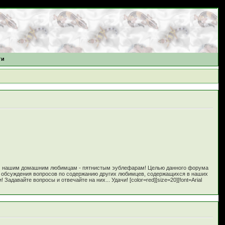
ти
м нашим домашним любимцам - пятнистым эублефарам! Целью данного форума
и обсуждения вопросов по содержанию других любимцев, содержащихся в наших
вайте вопросы и отвечайте на них... Удачи! [color=red][size=20][font=Arial