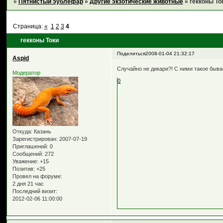
»
Пятнистый эублефар
»
Другие экзотические животные
»
гекконы То
Страница:
«
1
2
3
4
гекконы Токи
Поделиться
2008-01-04 21:32:17
Aspid
Случайно не дикари?! С ними такое быва
Модератор
0
Откуда:
Казань
Зарегистрирован
: 2007-07-19
Приглашений:
0
Сообщений:
272
Уважение:
+15
Позитив:
+25
Провел на форуме:
2 дня 21 час
Последний визит:
2012-02-06 11:00:00