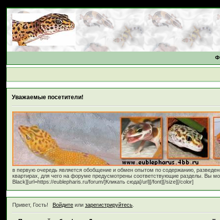
Ф
Уважаемые посетители!
в первую очередь является обобщение и обмен опытом по содержанию, разведе
квартирах, для чего на форуме предусмотрены соответствующие разделы. Вы может
Black][url=https://eublepharis.ru/forum/]Кликать сюда[/url][/font][/size][/color]
Привет, Гость!
Войдите
или
зарегистрируйтесь
.