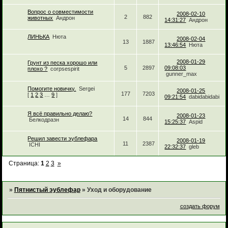
Вопрос о совместимости
2008-02-10
2
882
животных
Андрон
14:31:27
Андрон
ЛИНЬКА
Нюта
2008-02-04
13
1887
13:46:54
Нюта
2008-01-29
Грунт из песка хорошо или
5
2897
09:08:03
плохо ?
corpsespirit
gunner_max
Помогите новичку.
Sergei
2008-01-25
177
7203
[
1
2
3
…
9
]
09:21:54
dabidabidabi
Я всё правильно делаю?
2008-01-23
14
844
Белкодразн
15:25:37
Aspid
Решил завести эублефара
2008-01-19
11
2387
ICHI
22:32:37
gleb
Страница:
1
2
3
»
»
Пятнистый эублефар
»
Уход и оборудование
создать форум