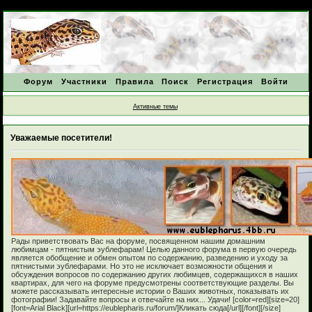
Форум
Участники
Правила
Поиск
Регистрация
Войти
Активные темы
Уважаемые посетители!
Рады приветствовать Вас на форуме, посвященном нашим домашним
любимцам - пятнистым эублефарам! Целью данного форума в первую очередь
является обобщение и обмен опытом по содержанию, разведению и уходу за
пятнистыми эублефарами. Но это не исключает возможности общения и
обсуждения вопросов по содержанию других любимцев, содержащихся в наших
квартирах, для чего на форуме предусмотрены соответствующие разделы. Вы
можете рассказывать интересные истории о Ваших животных, показывать их
фотографии! Задавайте вопросы и отвечайте на них... Удачи! [color=red][size=20]
[font=Arial Black][url=https://eublepharis.ru/forum/]Кликать сюда[/url][/font][/size]