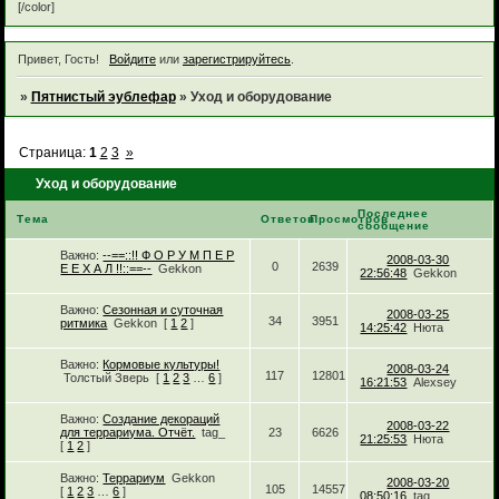
[/color]
Привет, Гость!
Войдите
или
зарегистрируйтесь
.
»
Пятнистый эублефар
»
Уход и оборудование
Страница:
1
2
3
»
Уход и оборудование
Последнее
Тема
Ответов
Просмотров
сообщение
Важно:
--==::!! Ф О Р У М П Е Р
2008-03-30
0
2639
Е Е Х А Л !!::==--
Gekkon
22:56:48
Gekkon
Важно:
Сезонная и суточная
2008-03-25
34
3951
ритмика
Gekkon
[
1
2
]
14:25:42
Нюта
Важно:
Кормовые культуры!
2008-03-24
117
12801
Толстый Зверь
[
1
2
3
…
6
]
16:21:53
Alexsey
Важно:
Создание декораций
2008-03-22
для террариума. Отчёт.
tag_
23
6626
21:25:53
Нюта
[
1
2
]
Важно:
Террариум
Gekkon
2008-03-20
105
14557
[
1
2
3
…
6
]
08:50:16
tag_