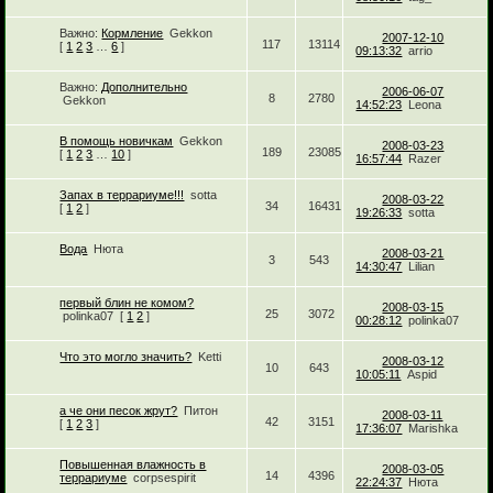
Важно:
Кормление
Gekkon
2007-12-10
117
13114
[
1
2
3
…
6
]
09:13:32
arrio
Важно:
Дополнительно
2006-06-07
8
2780
Gekkon
14:52:23
Leona
В помощь новичкам
Gekkon
2008-03-23
189
23085
[
1
2
3
…
10
]
16:57:44
Razer
Запах в террариуме!!!
sotta
2008-03-22
34
16431
[
1
2
]
19:26:33
sotta
Вода
Нюта
2008-03-21
3
543
14:30:47
Lilian
первый блин не комом?
2008-03-15
25
3072
polinka07
[
1
2
]
00:28:12
polinka07
Что это могло значить?
Ketti
2008-03-12
10
643
10:05:11
Aspid
а че они песок жрут?
Питон
2008-03-11
42
3151
[
1
2
3
]
17:36:07
Marishka
Повышенная влажность в
2008-03-05
14
4396
террариуме
corpsespirit
22:24:37
Нюта