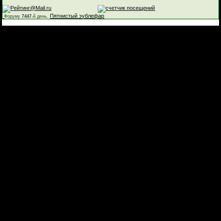
Пятнистый эублефар
Форуму
7447
-й день.