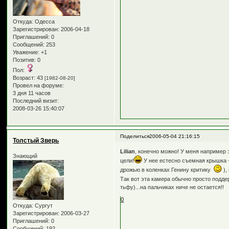
Откуда:
Одесса
Зарегистрирован
: 2006-04-18
Приглашений:
0
Сообщений:
253
Уважение:
+1
Позитив:
0
Пол:
Возраст:
43
[1982-08-20]
Провел на форуме:
3 дня 11 часов
Последний визит:
2008-03-26 15:40:07
Поделиться
2006-05-04 21:16:15
Толстый Зверь
Lilian
, конечно можно! У меня например 
Знающий
цели!
У нее естесно съемная крышка -
дрожью в коленках Генину критику
),
Так вот эта камера обычно просто поддер
тьфу)...на пальчиках ниче не остается!!
0
Откуда:
Сургут
Зарегистрирован
: 2006-03-27
Приглашений:
0
Сообщений:
192