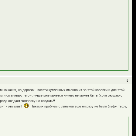
5
ню каких, но дорогих...Кстати купленных именно из-за этой коробки и для этой
ум и смачивают его - лучше мне кажется ничего не может быть (хотя ожидаю с
рода создает человеку не создать!!
зит - отмакат!!
Никаких проблем с линькой еще ни разу не было (тьфу, тьфу,