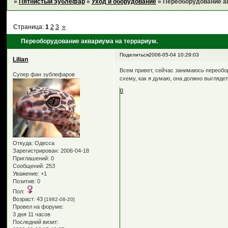
»
Пятнистый эублефар
»
Уход и оборудование
»
Переоборудование ак
Страница:
1
2
3
»
Переоборудование аквариума на террариум.
Поделиться
2006-05-04 10:29:03
Lilian
Всем привет, сейчас занимаюсь переобо
Супер фан эублефаров
схему, как я думаю, она должно выглядет
0
Откуда:
Одесса
Зарегистрирован
: 2006-04-18
Приглашений:
0
Сообщений:
253
Уважение:
+1
Позитив:
0
Пол:
Возраст:
43
[1982-08-20]
Провел на форуме:
3 дня 11 часов
Последний визит: